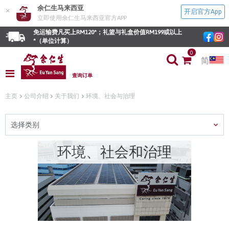
余仁生马来西亚
×
开启官方App
立即使用余仁生马来西亚官方APP
免运输费凡买上RM120*；礼篮与礼盒价值RM199或以上
*（单位计算）
0
简
查询订单
主页
公司介绍
关于我们
环境、社会与治理
选择类别
环境、社会和治理