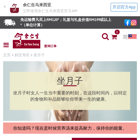
余仁生马来西亚
×
开启官方App
立即使用余仁生马来西亚官方APP
免运输费凡买上RM120*；礼篮与礼盒价值RM199或以上
*（单位计算）
0
简
查询订单
主页
妈宝专区
坐月子
坐月子
坐月子时女人一生当中重要的时刻，在这段时间内，以特定
的食物和补品能够给你带来一生的健康。
你知道吗？现在是时候营养汤来提高耐力，保持你的能量。