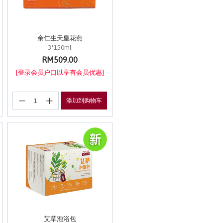
余仁生天皇花燕
3*150ml
RM509.00
[登录会员户口以享有会员优惠]
添加到购物车
艾草泡浴包