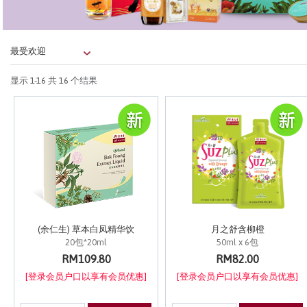
显示
1-16
共 16 个结果
(余仁生) 草本白凤精华饮
月之舒含柳橙
20包*20ml
50ml x 6包
RM109.80
RM82.00
[登录会员户口以享有会员优惠]
[登录会员户口以享有会员优惠]