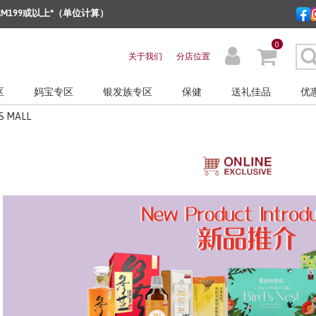
M199或以上*（单位计算）
0
关于我们
分店位置
区
妈宝专区
银发族专区
保健
送礼佳品
优
S MALL