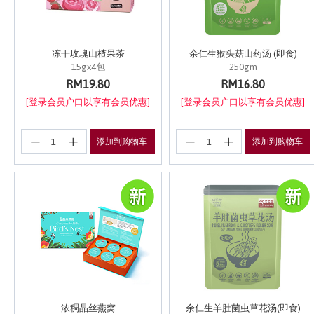
冻干玫瑰山楂果茶
余仁生猴头菇山药汤 (即食)
15gx4包
250gm
RM19.80
RM16.80
[登录会员户口以享有会员优惠]
[登录会员户口以享有会员优惠]
添加到购物车
添加到购物车
浓稠晶丝燕窝
余仁生羊肚菌虫草花汤(即食)