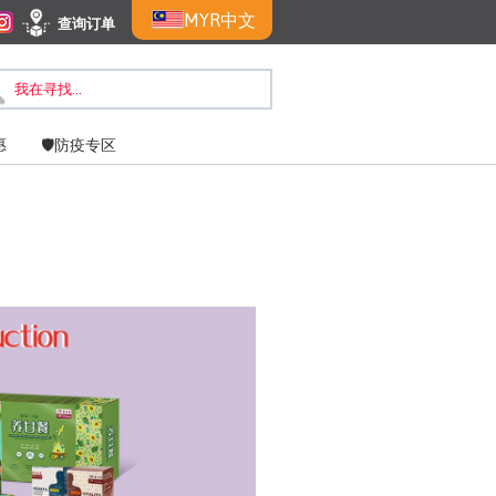
MYR
中文
查询订单
惠
🛡️防疫专区