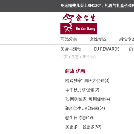
免运输费凡买上RM120*；礼篮与礼盒价值R
商品分类
女性专区
男性专
阅读与活动
EU REWARDS
EY
主页
优惠
新品推介
商店 优惠
网购独家: 国庆大促销(3)
🥮中秋月饼促销(2)
🏷️网购独家: 每周促销(4)
🎬余仁生LIVE好康(54)
🎂生日特惠(49)
买更多，省更多(52)