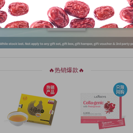
立即选购!
🔥热销爆款🔥