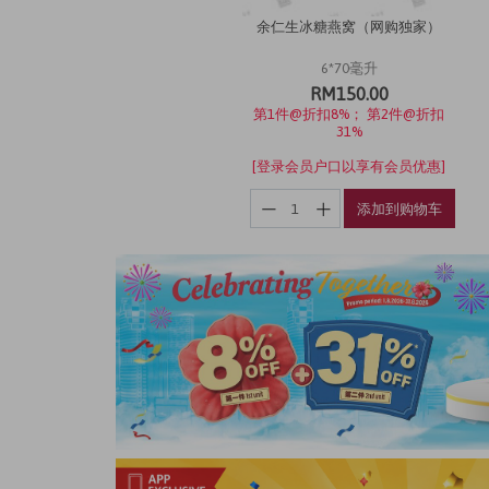
余仁生冰糖燕窝（网购独家）
6*70毫升
RM150.00
第1件@折扣8%； 第2件@折扣
31%
[登录会员户口以享有会员优惠]
添加到购物车