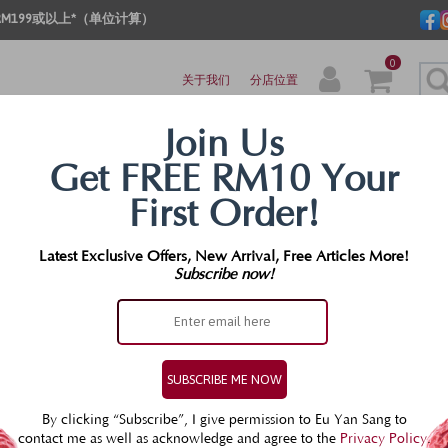
M199或以上*（单位计算）
0
关于我们
分店位置
区
妈宝专区
银发族专区
保健
送礼佳品
优
Join Us
S MALL
Get FREE RM10 Your
First Order!
Latest Exclusive Offers, New Arrival, Free Articles More!
Subscribe now!
SUBSCRIBE ME NOW
By clicking “Subscribe”, I give permission to Eu Yan Sang to
contact me as well as acknowledge and agree to the
Privacy Policy
.