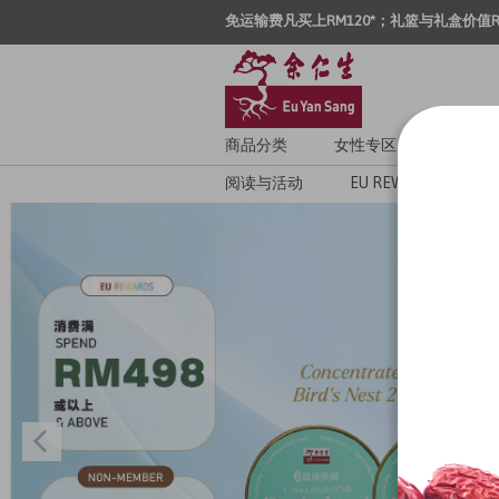
免运输费凡买上RM120*；礼篮与礼盒价值R
商品分类
女性专区
男性专
阅读与活动
EU REWARDS
EY