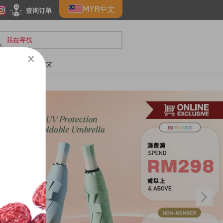
MYR
中文
查询订单
惠
🛡️防疫专区