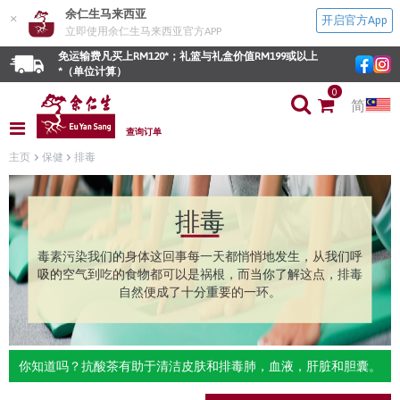
余仁生马来西亚
×
开启官方App
立即使用余仁生马来西亚官方APP
免运输费凡买上RM120*；礼篮与礼盒价值RM199或以上
*（单位计算）
0
简
查询订单
主页
保健
排毒
排毒
毒素污染我们的身体这回事每一天都悄悄地发生，从我们呼
吸的空气到吃的食物都可以是祸根，而当你了解这点，排毒
自然便成了十分重要的一环。
你知道吗？抗酸茶有助于清洁皮肤和排毒肺，血液，肝脏和胆囊。