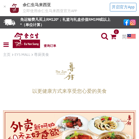
余仁生马来西亚
×
开启官方App
立即使用余仁生马来西亚官方APP
免运输费凡买上RM120*；礼篮与礼盒价值RM199或以上
*（单位计算）
0
简
查询订单
主页
EYS MALL
尊厨美食
以更健康方式来享受您心爱的美食