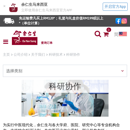
余仁生马来西亚
×
开启官方App
立即使用余仁生马来西亚官方APP
免运输费凡买上RM120*；礼篮与礼盒价值RM199或以上
*（单位计算）
0
简
查询订单
主页
公司介绍
关于我们
科研技术
科研协作
选择类别
科研协作
为实行中医现代化，余仁生与各大学府、医院、研究中心等专业机构合