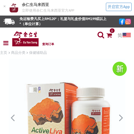
余仁生马来西亚
×
开启官方App
立即使用余仁生马来西亚官方APP
免运输费凡买上RM120*；礼篮与礼盒价值RM199或以上
*（单位计算）
0
简
查询订单
主页
商品分类
保健辅助品