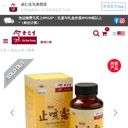
余仁生马来西亚
×
开启官方App
立即使用余仁生马来西亚官方APP
免运输费凡买上RM120*；礼篮与礼盒价值RM199或以上
*（单位计算）
0
简
查询订单
主页
商品分类
蜂蜜