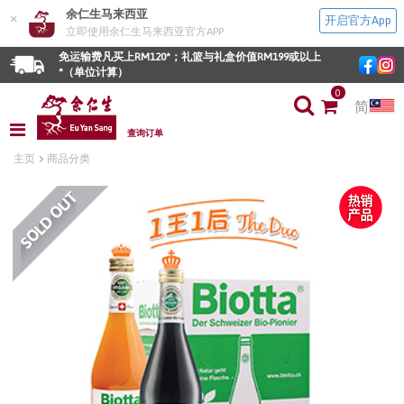
余仁生马来西亚
×
开启官方App
立即使用余仁生马来西亚官方APP
免运输费凡买上RM120*；礼篮与礼盒价值RM199或以上
*（单位计算）
0
简
查询订单
主页
商品分类