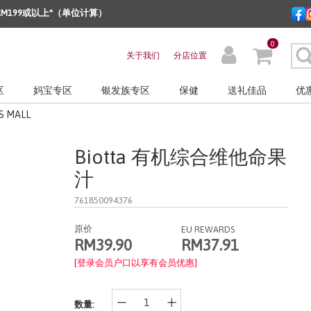
M199或以上*（单位计算）
0
关于我们
分店位置
区
妈宝专区
银发族专区
保健
送礼佳品
优
S MALL
Biotta 有机综合维他命果
汁
761850094376
原价
EU REWARDS
RM37.91
RM39.90
[登录会员户口以享有会员优惠]
数量: