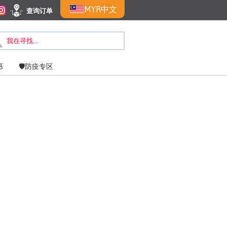
MYR
中文
查询订单
惠
🛡️防疫专区