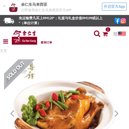
余仁生马来西亚
×
开启官方App
立即使用余仁生马来西亚官方APP
免运输费凡买上RM120*；礼篮与礼盒价值RM199或以上
*（单位计算）
0
简
查询订单
主页