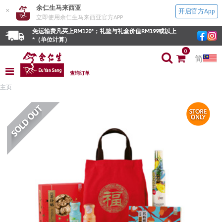
余仁生马来西亚
×
开启官方App
立即使用余仁生马来西亚官方APP
免运输费凡买上RM120*；礼篮与礼盒价值RM199或以上
*（单位计算）
0
简
查询订单
主页