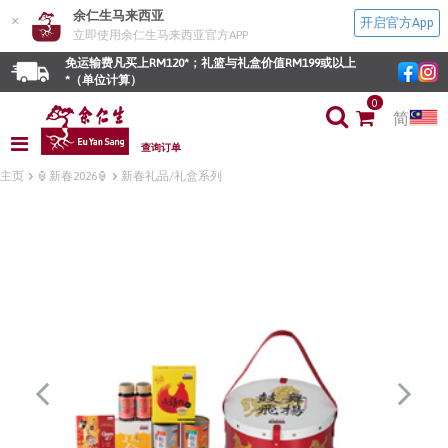
余仁生马来西亚
×
开启官方App
立即使用余仁生马来西亚官方APP
免运输费凡买上RM120*；礼篮与礼盒价值RM199或以上
*（单位计算）
0
简
查询订单
主页
🏮新春2026🏮
新春礼品/礼盒系列