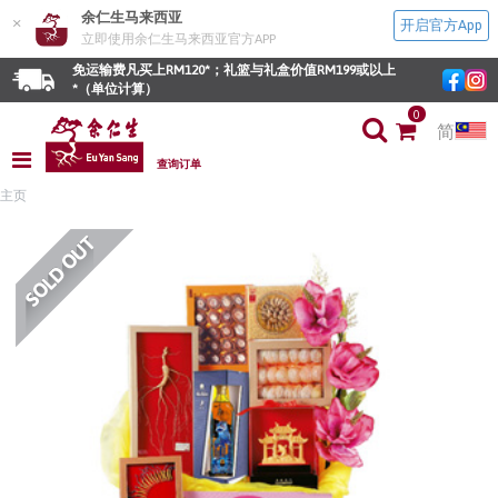
余仁生马来西亚
×
开启官方App
立即使用余仁生马来西亚官方APP
免运输费凡买上RM120*；礼篮与礼盒价值RM199或以上
*（单位计算）
0
简
查询订单
主页