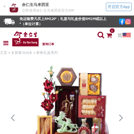
余仁生马来西亚
×
开启官方App
立即使用余仁生马来西亚官方APP
免运输费凡买上RM120*；礼篮与礼盒价值RM199或以上
*（单位计算）
0
简
查询订单
主页
🏮新春2026🏮
新春礼篮系列