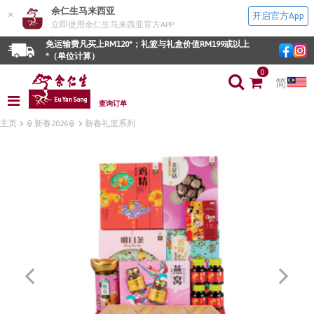
余仁生马来西亚
×
开启官方App
立即使用余仁生马来西亚官方APP
免运输费凡买上RM120*；礼篮与礼盒价值RM199或以上
*（单位计算）
0
简
查询订单
主页
🏮新春2026🏮
新春礼篮系列