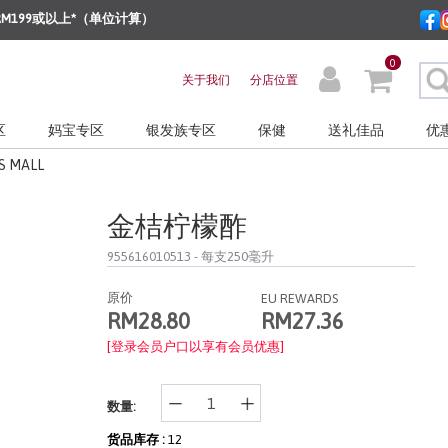
M199或以上*（单位计算）
0
关于我们
分店位置
区
妈宝专区
银发族专区
保健
送礼佳品
优
S MALL
金桔柠檬酢
955616010513
- 每支250毫升
原价
EU REWARDS
RM27.36
RM28.80
[登录会员户口以享有会员优惠]
数量:
货品库存 :
12