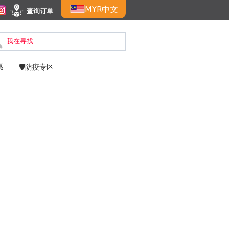
MYR
中文
查询订单
惠
🛡️防疫专区