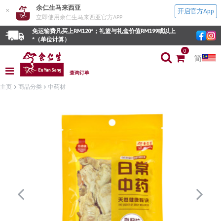
余仁生马来西亚
×
开启官方App
立即使用余仁生马来西亚官方APP
免运输费凡买上RM120*；礼篮与礼盒价值RM199或以上
*（单位计算）
0
简
查询订单
主页
商品分类
中药材