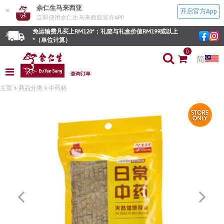
余仁生马来西亚
×
开启官方App
立即使用余仁生马来西亚官方APP
免运输费凡买上RM120*；礼篮与礼盒价值RM199或以上
*（单位计算）
0
简
查询订单
主页
商品分类
中药材