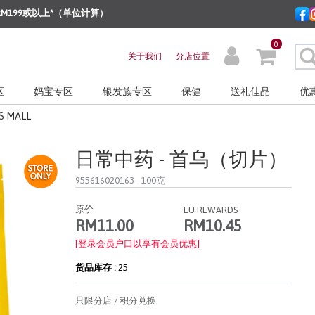
M199或以上*（单位计算）
0
关于我们
分店位置
区
妈宝专区
银发族专区
保健
送礼佳品
优
S MALL
日常中药 - 首乌（切片）
955616020163
- 100克
原价
EU REWARDS
RM10.45
RM11.00
[登录会员户口以享有会员优惠]
货品库存 :
25
只限分店 / 积分兑换.