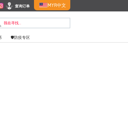
MYR
中文
查询订单
惠
🛡️防疫专区