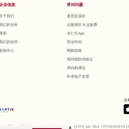
企业信息
常问问题
关于我们
退货及退款
我们的业务
运输地区 & 运输费
尊厨
余仁生App
我们的诊所
营业时间
新闻中心
网购指南
滴鸡精防伪验证
滴鸡精通告
申请电子发票
立
站点地图
版权 © 2026 余仁生 | Eu Yan Sang (1959) Sdn. Bhd. 195901000194 (3