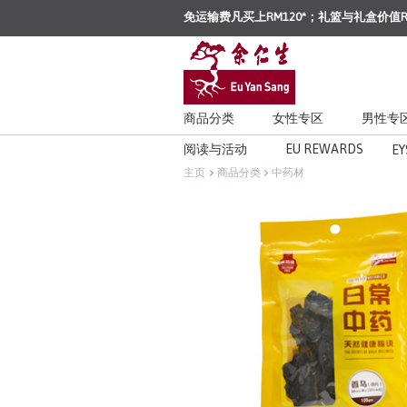
免运输费凡买上RM120*；礼篮与礼盒价值R
商品分类
女性专区
男性专
阅读与活动
EU REWARDS
EY
主页
商品分类
中药材