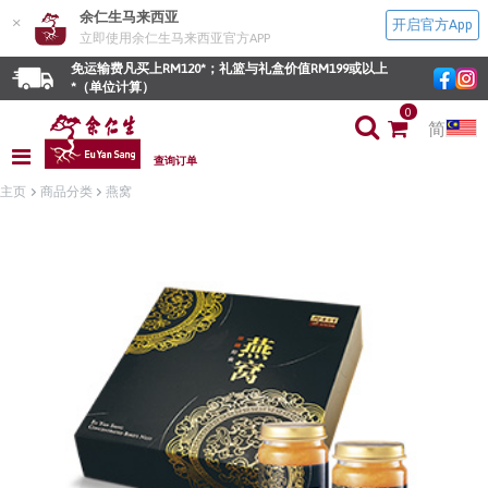
余仁生马来西亚
×
开启官方App
立即使用余仁生马来西亚官方APP
免运输费凡买上RM120*；礼篮与礼盒价值RM199或以上
*（单位计算）
0
简
查询订单
主页
商品分类
燕窝