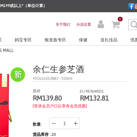
M199或以上*（单位计算）
0
关于我们
分店位置
区
妈宝专区
银发族专区
保健
送礼佳品
优
S MALL
余仁生参芝酒
955616010883
- 500ml
原价
EU REWARDS
RM132.81
RM139.80
[登录会员户口以享有会员优惠]
数量:
货品库存 :
20