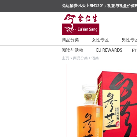
免运输费凡买上RM120*；礼篮与礼盒价值R
商品分类
女性专区
男性专
阅读与活动
EU REWARDS
EY
主页
商品分类
酒类