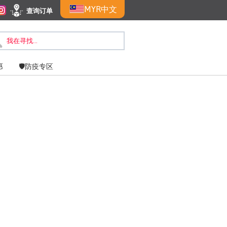
MYR
中文
查询订单
惠
🛡️防疫专区