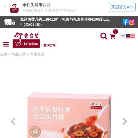
余仁生马来西亚
×
开启官方App
立即使用余仁生马来西亚官方APP
免运输费凡买上RM120*；礼篮与礼盒价值RM199或以上
*（单位计算）
0
简
查询订单
主页
商品分类
养生食品