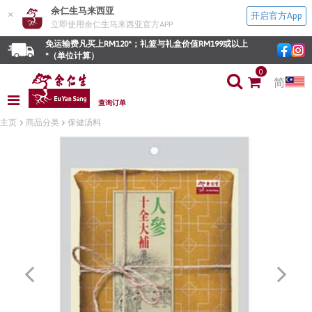
余仁生马来西亚
×
开启官方App
立即使用余仁生马来西亚官方APP
免运输费凡买上RM120*；礼篮与礼盒价值RM199或以上
*（单位计算）
0
简
查询订单
主页
商品分类
保健汤料