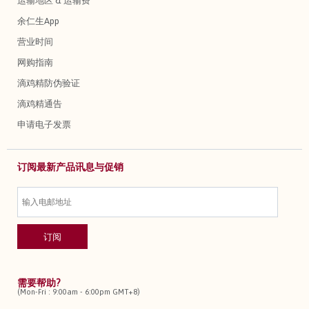
运输地区 & 运输费
余仁生App
营业时间
网购指南
滴鸡精防伪验证
滴鸡精通告
申请电子发票
订阅最新产品讯息与促销
需要帮助?
(Mon-Fri : 9:00am - 6:00pm GMT+8)