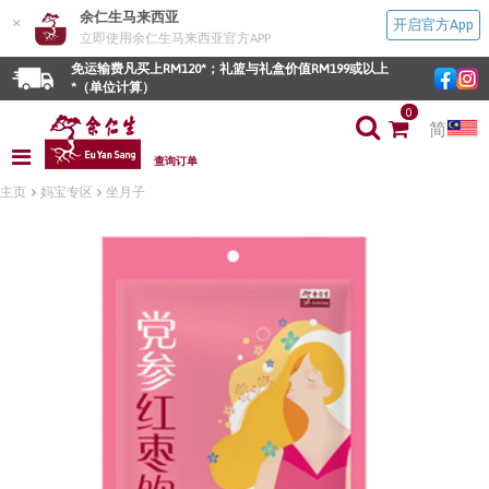
余仁生马来西亚
×
开启官方App
立即使用余仁生马来西亚官方APP
免运输费凡买上RM120*；礼篮与礼盒价值RM199或以上
*（单位计算）
0
简
查询订单
主页
妈宝专区
坐月子