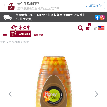
余仁生马来西亚
×
开启官方App
立即使用余仁生马来西亚官方APP
免运输费凡买上RM120*；礼篮与礼盒价值RM199或以上
*（单位计算）
0
简
查询订单
主页
商品分类
蜂蜜