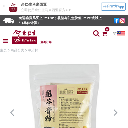
余仁生马来西亚
×
开启官方App
立即使用余仁生马来西亚官方APP
免运输费凡买上RM120*；礼篮与礼盒价值RM199或以上
*（单位计算）
0
简
查询订单
主页
商品分类
中药材