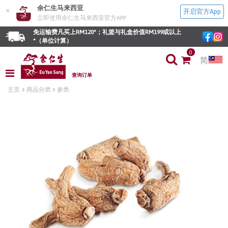
余仁生马来西亚
×
开启官方App
立即使用余仁生马来西亚官方APP
免运输费凡买上RM120*；礼篮与礼盒价值RM199或以上
*（单位计算）
0
简
查询订单
主页
商品分类
参类