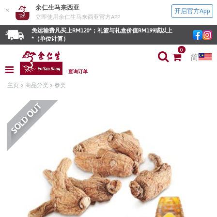
余仁生马来西亚
×
开启官方App
立即使用余仁生马来西亚官方APP
免运输费凡买上RM120*；礼篮与礼盒价值RM199或以上
*（单位计算）
0
简
查询订单
主页
商品分类
参类