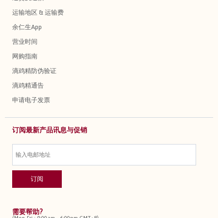
运输地区 & 运输费
余仁生App
营业时间
网购指南
滴鸡精防伪验证
滴鸡精通告
申请电子发票
订阅最新产品讯息与促销
需要帮助?
(Mon-Fri : 9:00am - 6:00pm GMT+8)