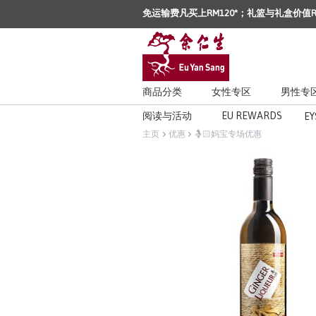
免运输费凡买上RM120*；礼篮与礼盒价值R
商品分类
女性专区
男性专
阅读与活动
EU REWARDS
EY
主页
优惠
🤱🏻妈宝专场优惠