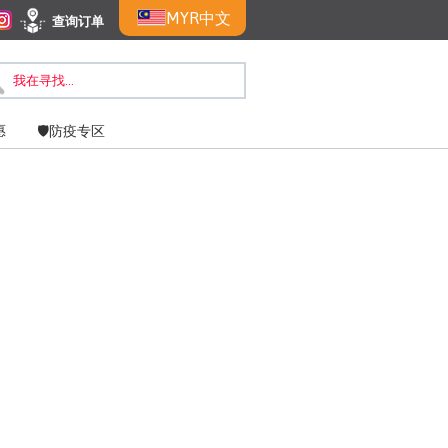
MYR
中文
查询订单
惠
🛡️防疫专区