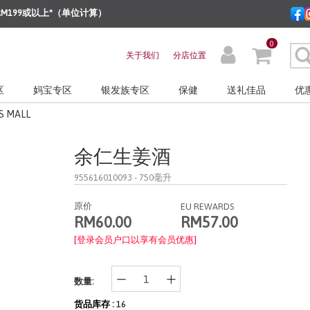
M199或以上*（单位计算）
0
关于我们
分店位置
区
妈宝专区
银发族专区
保健
送礼佳品
优
S MALL
余仁生姜酒
955616010093
- 750毫升
原价
EU REWARDS
RM57.00
RM60.00
[登录会员户口以享有会员优惠]
数量:
货品库存 :
16