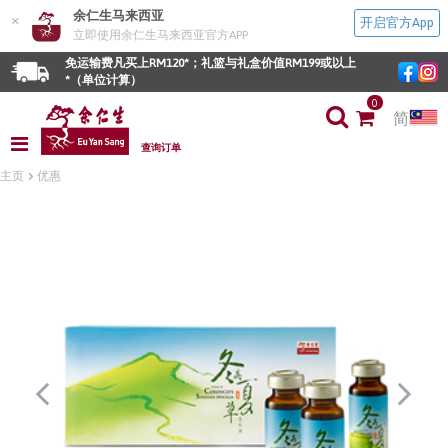
余仁生马来西亚
×
开启官方App
立即使用余仁生马来西亚官方APP
免运输费凡买上RM120*；礼篮与礼盒价值RM199或以上
*（单位计算）
0
简
查询订单
主页
优惠