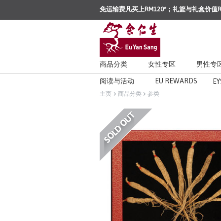
免运输费凡买上RM120*；礼篮与礼盒价值R
商品分类
女性专区
男性专
阅读与活动
EU REWARDS
EY
主页
商品分类
参类