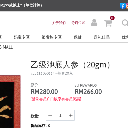
M199或以上*（单位计算）
0
关于我们
分店位置
区
妈宝专区
银发族专区
保健
送礼佳品
优
S MALL
乙级池底人参（20gm）
955616080664
- 每盒20克
原价
EU REWARDS
RM266.00
RM280.00
[登录会员户口以享有会员优惠]
数量:
货品库存 :
0