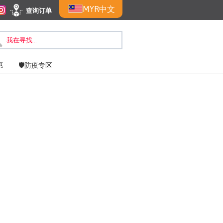
MYR
中文
查询订单
惠
🛡️防疫专区