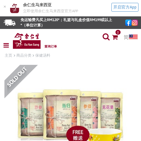
余仁生马来西亚
×
开启官方App
立即使用余仁生马来西亚官方APP
免运输费凡买上RM120*；礼篮与礼盒价值RM199或以上
*（单位计算）
0
简
查询订单
主页
商品分类
保健汤料