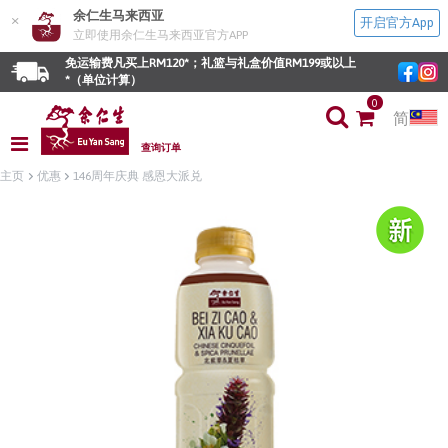
余仁生马来西亚
×
开启官方App
立即使用余仁生马来西亚官方APP
免运输费凡买上RM120*；礼篮与礼盒价值RM199或以上
*（单位计算）
0
简
查询订单
主页
优惠
146周年庆典 感恩大派兑