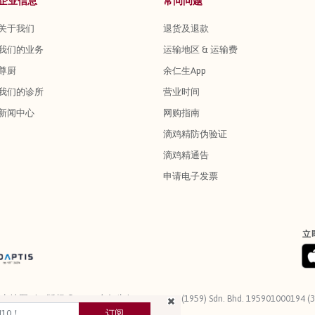
企业信息
常问问题
关于我们
退货及退款
我们的业务
运输地区 & 运输费
尊厨
余仁生App
我们的诊所
营业时间
新闻中心
网购指南
滴鸡精防伪验证
滴鸡精通告
申请电子发票
立
站点地图
版权 © 2026 余仁生 | Eu Yan Sang (1959) Sdn. Bhd. 195901000194 (3
订阅