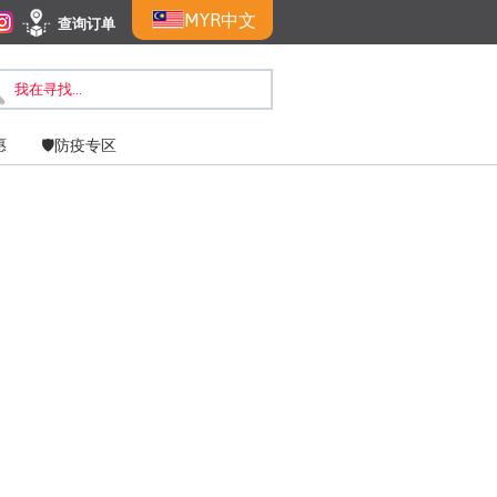
MYR
中文
查询订单
惠
🛡️防疫专区