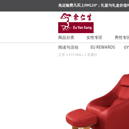
免运输费凡买上RM120*；礼篮与礼盒价值R
商品分类
女性专区
男性专
阅读与活动
EU REWARDS
EY
主页
EYS MALL
見康社