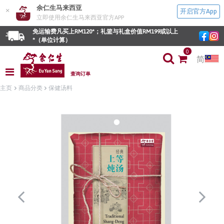
余仁生马来西亚
×
开启官方App
立即使用余仁生马来西亚官方APP
免运输费凡买上RM120*；礼篮与礼盒价值RM199或以上
*（单位计算）
0
简
查询订单
主页
商品分类
保健汤料