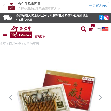
余仁生马来西亚
×
开启官方App
立即使用余仁生马来西亚官方APP
免运输费凡买上RM120*；礼篮与礼盒价值RM199或以上
*（单位计算）
0
简
查询订单
主页
商品分类
幼料与草药