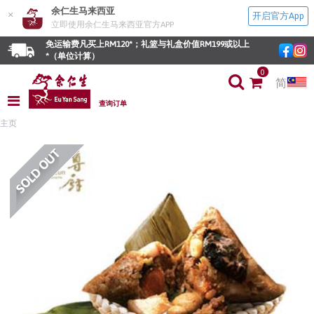
余仁生马来西亚
×
开启官方App
立即使用余仁生马来西亚官方APP
免运输费凡买上RM120*；礼篮与礼盒价值RM199或以上
*（单位计算）
0
简
查询订单
主页