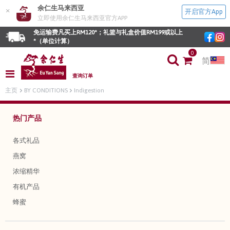
余仁生马来西亚
×
开启官方App
立即使用余仁生马来西亚官方APP
免运输费凡买上RM120*；礼篮与礼盒价值RM199或以上
*（单位计算）
0
简
查询订单
主页
BY CONDITIONS
Indigestion
热门产品
各式礼品
燕窝
浓缩精华
有机产品
蜂蜜