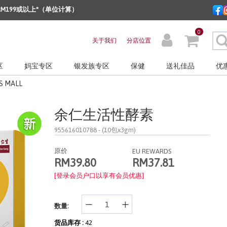
M199或以上*（单位计算）
0
关于我们
分店位置
区
妈宝专区
银发族专区
保健
送礼佳品
优
S MALL
余仁生活性酵素
955616010788
- (10包x3gm)
原价
EU REWARDS
RM37.81
RM39.80
[登录会员户口以享有会员优惠]
数量:
货品库存 :
42