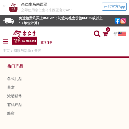
余仁生马来西亚
×
开启官方App
立即使用余仁生马来西亚官方APP
免运输费凡买上RM120*；礼篮与礼盒价值RM199或以上
*（单位计算）
0
简
查询订单
主页
阅读与活动
美容
热门产品
各式礼品
燕窝
浓缩精华
有机产品
蜂蜜