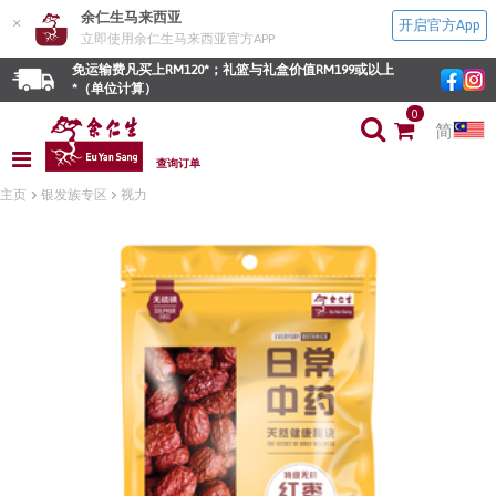
余仁生马来西亚
×
开启官方App
立即使用余仁生马来西亚官方APP
免运输费凡买上RM120*；礼篮与礼盒价值RM199或以上
*（单位计算）
0
简
查询订单
主页
银发族专区
视力