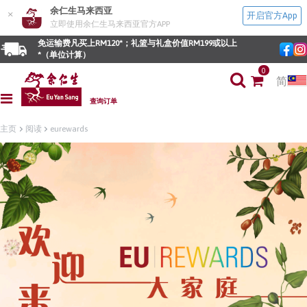
余仁生马来西亚
×
开启官方App
立即使用余仁生马来西亚官方APP
免运输费凡买上RM120*；礼篮与礼盒价值RM199或以上
*（单位计算）
0
简
查询订单
主页
阅读
eurewards