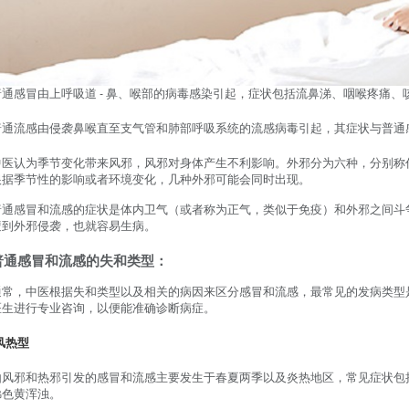
普通感冒由上呼吸道 - 鼻、喉部的病毒感染引起，症状包括流鼻涕、咽喉疼痛、
普通流感由侵袭鼻喉直至支气管和肺部呼吸系统的流感病毒引起，其症状与普通
中医认为季节变化带来风邪，风邪对身体产生不利影响。外邪分为六种，分别称
根据季节性的影响或者环境变化，几种外邪可能会同时出现。
普通感冒和流感的症状是体内卫气（或者称为正气，类似于免疫）和外邪之间斗
遭到外邪侵袭，也就容易生病。
普通感冒和流感的失和类型：
通常，中医根据失和类型以及相关的病因来区分感冒和流感，最常见的发病类型
医生进行专业咨询，以便能准确诊断病症。
风热型
由风邪和热邪引发的感冒和流感主要发生于春夏两季以及炎热地区，常见症状包
涕色黄浑浊。