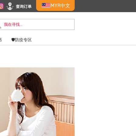
MYR
中文
查询订单
惠
🛡️防疫专区