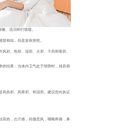
咳嗽、流泪和打喷嚏。
感冒相似，但是发病突然。
作风邪、热邪、湿邪、火邪、干邪和寒邪。
争的结果：当体内卫气处于弱势时，就容易
是风热邪、风寒邪、和湿邪。建议您向执证
括高热，出汗难，轻微恶风，咽喉疼痛，鼻