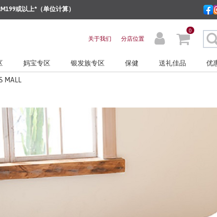
M199或以上*（单位计算）
0
关于我们
分店位置
区
妈宝专区
银发族专区
保健
送礼佳品
优
S MALL