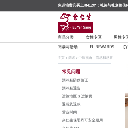
免运输费凡买上RM120*；礼篮与礼盒价值R
商品分类
女性专区
男性专
阅读与活动
EU REWARDS
EY
主页
阅读
中医视角：流感和感冒
常见问题
滴鸡精防伪验证
滴鸡精通告
运输地区 & 运输费
退货及退款
营业时间
余仁生保婴丹可安全服用