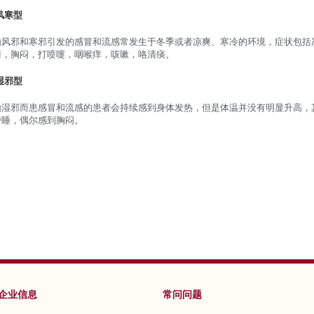
风寒型
由风邪和寒邪引发的感冒和流感常发生于冬季或者凉爽、寒冷的环境，症状包括
清，胸闷，打喷嚏，咽喉痒，咳嗽，咯清痰。
湿邪型
由湿邪而患感冒和流感的患者会持续感到身体发热，但是体温并没有明显升高，
嗜睡，偶尔感到胸闷。
企业信息
常问问题