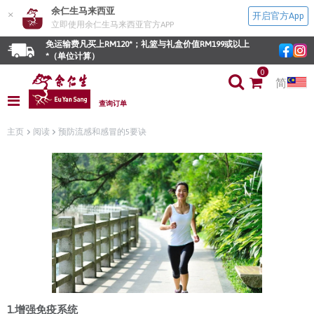
余仁生马来西亚
×
开启官方App
立即使用余仁生马来西亚官方APP
免运输费凡买上RM120*；礼篮与礼盒价值RM199或以上
*（单位计算）
0
简
查询订单
主页
阅读
预防流感和感冒的5要诀
1.增强免疫系统