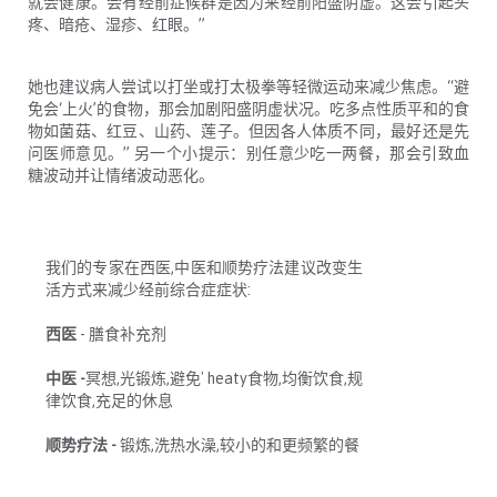
就会健康。会有经前症候群是因为来经前阳盛阴虚。这会引起头
疼、暗疮、湿疹、红眼。
”
她也建议病人尝试以打坐或打太极拳等轻微运动来减少焦虑。
“
避
免会
‘
上火
’
的食物，那会加剧阳盛阴虚状况。吃多点性质平和的食
物如菌菇、红豆、山药、莲子。但因各人体质不同，最好还是先
问医师意见。
”
另一个小提示：别任意少吃一两餐，那会引致血
糖波动并让情绪波动恶化。
我们的专家在西医
,
中医和顺势疗法建议改变生
活方式来减少经前综合症症状
:
西医
-
膳食补充剂
中医
-
冥想
,
光锻炼
,
避免
' heaty
食物
,
均衡饮食
,
规
律饮食
,
充足的休息
顺势疗法
-
锻炼
,
洗热水澡
,
较小的和更频繁的餐