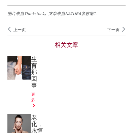
图片来自
Thinkstock
。文章来自
NATURA
杂志第
1.
上一页
下一页
生
育
那
回
事
更
多
老
化，
永恒