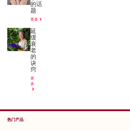
的话
题
更多
延
缓
衰
老
的
诀
窍
更
多
热门产品