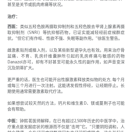
甚至是关节或肌肉疼痛等状况。
治疗：
西医：
类似五羟色胺再摄取抑制剂和五羟色胺去甲肾上腺素再摄
取抑制剂（
SNRI
）等抗抑郁药物，已证实能减轻经前症候群症
状。
“
但它们有作呕、性欲不强、失眠等副作用。
”
徐医生警告。
雌激素贴剂或植入剂，以及某些新型避孕丸也有效。用来治疗骨
盆痛、不育、乳房纤维囊肿所引起的乳房疼痛与敏感的药物
Danazol
亦可，却有不好甚至可能永久性的副作用，如声音变深
沉及阴蒂扩大。
更严重的话，医生也可能开出性腺激素释放类似物的处方
,
每个月
或每三个月进行一次注射。这能诱发假性停经，让经期停止。长
期使用通常需要激素取代疗法。
如果想尝试较天然的方法，钙片和维生素
D
、镁或蔓荆子也可能
会有帮助。
中医：
钟熙茗医师解释，在已有超过
2,500
年历史的中医学中，治
疗重点是发掘症状的根源而不仅是
“
击垮
”
它。
“
只要阴阳调和，人