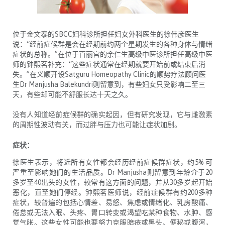
位于金文泰的
SBCC
妇科诊所担任妇女外科医生的徐伟彦医生
说：
“
经前症候群是会在经期前约两个星期发生的各种身体与情绪
症状的总称。
”
在位于百丽宫的余仁生高级中医诊所担任高级中医
师的钟熙茗补充：
“
这些症状通常在经期就要开始前或结束后消
失。
”
在义顺开设
Satguru Homeopathy Clinic
的顺势疗法顾问医
生
Dr Manjusha Balekundri
则留意到，有些妇女只受影响二至三
天，有些却可能不舒服长达十天之久。
没有人知道经前症候群的确实起因，但有研究发现，它与雌激素
的周期性波动有关，而过胖与压力也可能让症状加剧。
症状：
徐医生表示，将近所有女性都会经历经前症候群症状，约
5%
可
严重至影响她们的生活品质。
Dr Manjusha
则留意到年龄介于
20
多岁至
40
出头的女性，较常有这方面的问题，并从
30
多岁起开始
恶化，直至她们停经。钟熙茗医师说，经前症候群有约
200
多种
症状，较普遍的包括心情差、易怒、焦虑或情绪化、乳房酸痛、
倦怠或无法入眠、头疼、胃口转变或渴望吃某种食物、水肿、感
觉气胀。这些女性可能也要努力克服暗疮或黑头、便秘或腹泻，