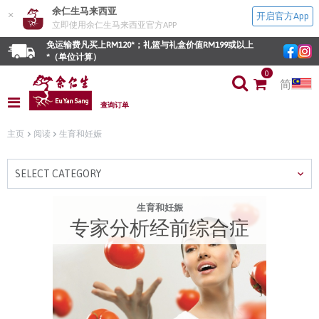
余仁生马来西亚
×
开启官方App
立即使用余仁生马来西亚官方APP
免运输费凡买上RM120*；礼篮与礼盒价值RM199或以上
*（单位计算）
0
简
查询订单
主页
阅读
生育和妊娠
SELECT CATEGORY
生育和妊娠
专家分析经前综合症